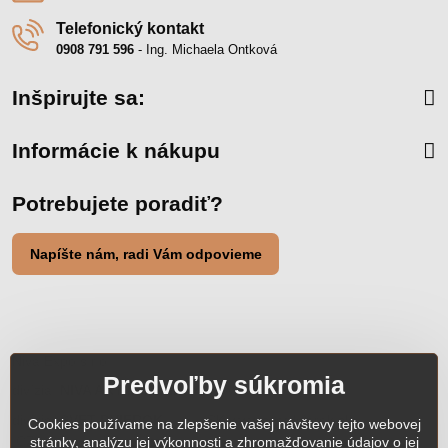
Telefonický kontakt
0908 791 596
- Ing. Michaela Ontková
Inšpirujte sa:
Informácie k nákupu
Potrebujete poradiť?
Napíšte nám, radi Vám odpovieme
Niva Expo s.r.o.
Predvoľby súkromia
divízia:
NIVA ART INTERIERY
:
www.nivaart.sk
divízia:
SVET DVIEROK
: SK
www.svetdvierok.sk
,
Cookies používame na zlepšenie vašej návštevy tejto webovej
CZ
www.svetdvierok.cz
stránky, analýzu jej výkonnosti a zhromažďovanie údajov o jej