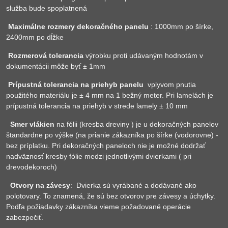
služba bude spoplatnená
Maximálne rozmery dekoračného panelu
: 1000mm po šírke,
2400mm po dĺžke
Rozmerová tolerancia
výrobku proti udávaným hodnotám v
dokumentácii môže byť ± 1mm
Prípustná tolerancia na priehyb panelu
vplyvom pnutia
použitého materiálu je ± 4 mm na 1 bežný meter. Pri lamelách je
prípustná tolerancia na priehyb v strede lamely ± 10 mm
Smer vlákien
na fólii (kresba dreviny ) je u dekoračných panelov
štandardne po výške (na prianie zákazníka po šírke (vodorovne) -
bez príplatku. Pri dekoračných paneloch nie je možné dodržať
nadväznosť kresby fólie medzi jednotlivými dvierkami ( pri
drevodekoroch)
Otvory na závesy
: Dvierka sú vyrábané a dodávané ako
polotovary. To znamená, že sú bez otvorov pre závesy a úchytky.
Podľa požiadavky zákazníka vieme požadované operácie
zabezpečiť.