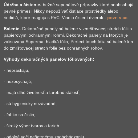
Údržba a čistenie:
bežné saponátové prípravky ktoré neobsahujú
pevné prímesi. Nikdy nepoužívať čistiace prostriedky alebo
riedidlá, ktoré reagujú s PVC. Viac o čistení dvierok -
pozri viac
Balenie:
Dekoračné panely sú balene v zmršťovacej stretch fólii s
papierovými ochrannými rohmi. Dekoračné panely na ktorých je
zalisovaná Supermat hladká fólia, Perfect touch fólia sú balené len
do zmršťovacej stretch fólie bez ochranných rohov.
Výhody dekoračných panelov fóliovaných:
- nepraskajú,
- nezosychajú,
- majú dlhú životnosť a farebnú stálosť,
- sú hygienicky nezávadné,
- ľahko sa čistia,
- široký výber tvarov a farieb.
- odolné voči nešetrnému zaobchádzaniu