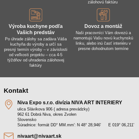
zálohovú faktúru
Výroba kuchyne podľa
Dovoz a montáž
Vašich predstáv
Naši pracovníci Vám dovezú a
namontujú Vašu novú kuchynskú
Po úhrade zálohy sa zadáva Váša
linku, alebo inú časť interiéru v
kuchyňa do výroby a určí sa
presne dohodnutom termíne
presný termín výroby – v závislosti
od veľkosti projektu – cca 4-5
týždňov od uhradenia zálohovej
faktúry
Kontakt
Niva Expo s​.r​.o​. divízia NIVA ART INTERIERY
ulica Slávikova 906 ( adresa prevádzky)
962 61 Dobrá Niva, okres Zvolen
Slovensko
Súradnice: formát DD° MM.mm': N 48° 28,946' E 019° 06,211'
nivaart​@nivaart​.sk