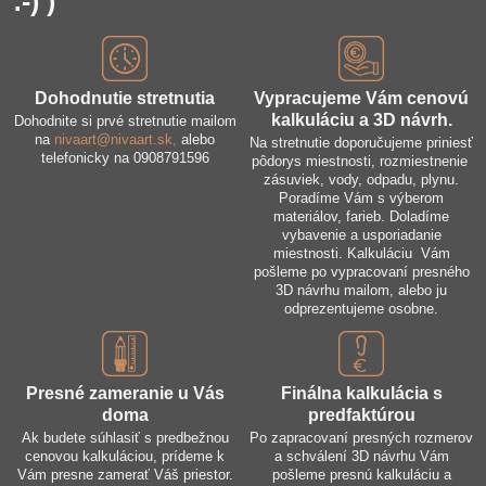
:-) )
Dohodnutie stretnutia
Vypracujeme Vám cenovú
kalkuláciu a 3D návrh​.
Dohodnite si prvé stretnutie mailom
na
nivaart@nivaart.sk,
alebo
Na stretnutie doporučujeme priniesť
telefonicky na 0908791596
pôdorys miestnosti, rozmiestnenie
zásuviek, vody, odpadu, plynu.
Poradíme Vám s výberom
materiálov, farieb. Doladíme
vybavenie a usporiadanie
miestnosti. Kalkuláciu Vám
pošleme po vypracovaní presného
3D návrhu mailom, alebo ju
odprezentujeme osobne.
Presné zameranie u Vás
Finálna kalkulácia s
doma
predfaktúrou
Ak budete súhlasiť s predbežnou
Po zapracovaní presných rozmerov
cenovou kalkuláciou, prídeme k
a schválení 3D návrhu Vám
Vám presne zamerať Váš priestor.
pošleme presnú kalkuláciu a