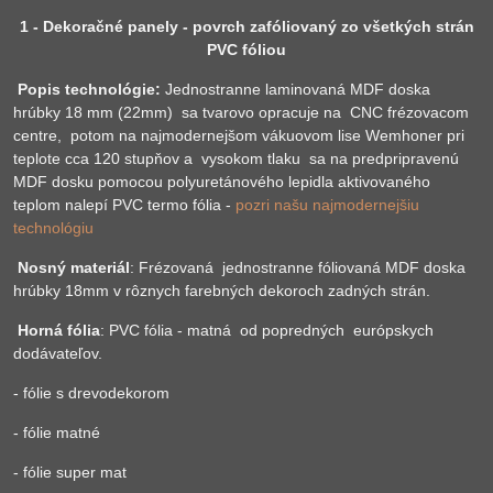
1 - Dekoračné panely - povrch zafóliovaný zo všetkých strán
PVC fóliou
Popis technológie:
Jednostranne laminovaná MDF doska
hrúbky 18 mm (22mm) sa tvarovo opracuje na CNC frézovacom
centre, potom na najmodernejšom vákuovom lise Wemhoner pri
teplote cca 120 stupňov a vysokom tlaku sa na predpripravenú
MDF dosku pomocou polyuretánového lepidla aktivovaného
teplom nalepí PVC termo fólia -
pozri našu najmodernejšiu
technológiu
Nosný materiál
: Frézovaná jednostranne fóliovaná MDF doska
hrúbky 18mm v rôznych farebných dekoroch zadných strán.
Horná fólia
: PVC fólia - matná od popredných európskych
dodávateľov.
- fólie s drevodekorom
- fólie matné
- fólie super mat