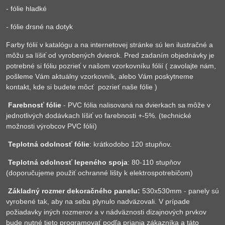
- fólie hladké
- fólie drsné na dotyk
Farby fólií v katalógu a na internetovej stránke sú len ilustračné a
môžu sa líšiť od vyrobených dvierok. Pred zadaním objednávky je
potrebné si fóliu pozrieť v našom vzorkovníku fólií ( zavolajte nám,
pošleme Vám aktuálny vzorkovník, alebo Vám poskytneme
kontakt, kde si budete môcť pozrieť naše fólie )
Farebnosť fólie
- PVC fólia nalisovaná na dvierkach sa môže v
jednotlivých dodávkach líšiť vo farebnosti +-5%. (technické
možnosti výrobcov PVC fólií)
Teplotná odolnosť fólie
: krátkodobo 120 stupňov.
Teplotná odolnosť lepeného spoja
: 80-110 stupňov
(doporučujeme použiť ochranné lišty k elektrospotrebičom)
Základný rozmer dekoračného panelu:
530x530mm - panely sú
vyrobené tak, aby na seba plynulo nadväzovali. V prípade
požiadavky iných rozmerov a v nádväznosti dizajnových prvkov
bude nutné tieto programovať podľa priania zákazníka a táto