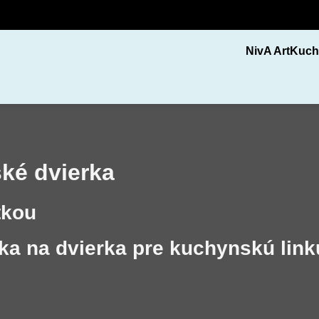
NivA Art
Kuch
ké dvierka
tkou
tka na dvierka pre kuchynskú link