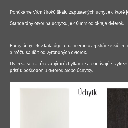
Ponúkame Vám širokú škálu zapustených úchytiek, ktoré je
Štandardný otvor na úchytku je 40 mm od okraja dvierok.
Farby úchytiek v katalógu a na internetovej stránke sú len 
a môžu sa líšiť od vyrobených dvierok.
Dvierka so zafrézovanými úchytkami sa dodávajú s vyfréz
prísť k poškodeniu dvierok alebo úchytky.