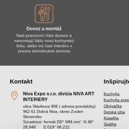
Dovoz a montáž
Naši pracovníci Vám dovezú a
namontujú Vašu novú kuchynskú
linku, alebo inú časť interiéru v
presne dohodnutom termíne
Kontakt
Inšpirujt
Niva Expo s​.r​.o​. divízia NIVA ART
Kuchyňa
INTERIERY
Kuchyňa prep
Obývačka
ulica Slávikova 906 ( adresa prevádzky)
962 61 Dobrá Niva, okres Zvolen
Detská izba
Slovensko
Kúpelňa
Súradnice: formát DD° MM.mm': N 48°
Spálňa
28,946' E 019° 06,211'