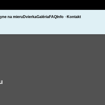
yne na mieru
Dvierka
Galéria
FAQ
Info
Kontakt
u