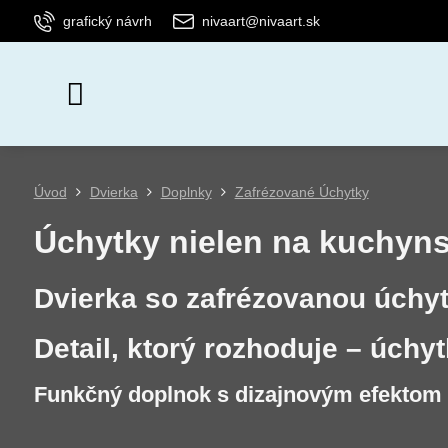
grafický návrh
nivaart@nivaart.sk
Úvod
Dvierka
Doplnky
Zafrézované Úchytky
Úchytky nielen na kuchyns
Dvierka so zafrézovanou úchy
Detail, ktorý rozhoduje – úchy
Funkčný doplnok s dizajnovým efektom