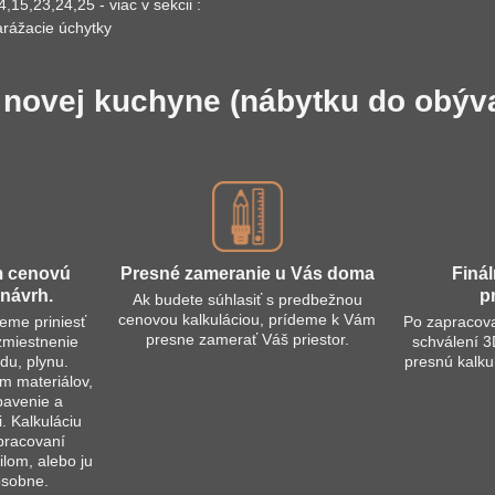
,15,23,24,25 - viac v sekcii :
arážacie úchytky
novej kuchyne (nábytku do obývačk
m cenovú
Presné zameranie u Vás doma
Finál
návrh​.
p
Ak budete súhlasiť s predbežnou
cenovou kalkuláciou, prídeme k Vám
jeme priniesť
Po zapracov
presne zamerať Váš priestor.
ozmiestnenie
schválení 
du, plynu.
presnú kalku
 materiálov,
bavenie a
i. Kalkuláciu
pracovaní
lom, alebo ju
osobne.