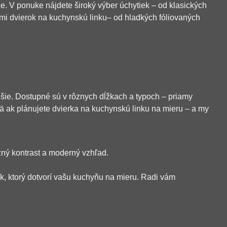
e. V ponuke nájdete široký výber úchytiek – od klasických
ypmi dvierok na kuchynskú linku– od hladkých fóliovaných
šie. Dostupné sú v rôznych dĺžkach a typoch – priamy
ä ak plánujete dvierka na kuchynskú linku na mieru – a my
zný kontrast a moderný vzhľad.
ok, ktorý dotvorí vašu kuchyňu na mieru. Radi vám