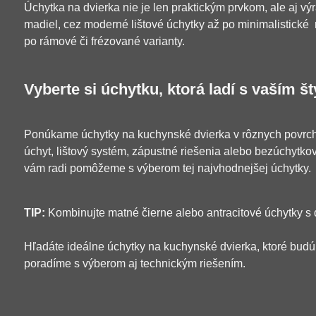
Úchytka na dvierka nie je len praktickým prvkom, ale aj v
madiel, cez moderné lištové úchytky až po minimalistické r
po rámové či frézované varianty.
Vyberte si úchytku, ktorá ladí s vaším š
Ponúkame úchytky na kuchynské dvierka v rôznych povrcho
úchyt, lištový systém, zápustné riešenia alebo bezúchytk
vám radi pomôžeme s výberom tej najvhodnejšej úchytky.
TIP:
Kombinujte matné čierne alebo antracitové úchytky s 
Hľadáte ideálne úchytky na kuchynské dvierka, ktoré budú 
poradíme s výberom aj technickým riešením.