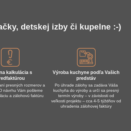
y, detskej izby či kupelne :-)
na kalkulácia s
Výroba kuchyne podľa Vašich
redfaktúrou
predstáv
aní presných rozmerov a
Po úhrade zálohy sa zadáva Váša
3D návrhu Vám pošleme
kuchyňa do výroby a určí sa presný
láciu a zálohovú faktúru
termín výroby – v závislosti od
veľkosti projektu – cca 4-5 týždňov od
uhradenia zálohovej faktúry