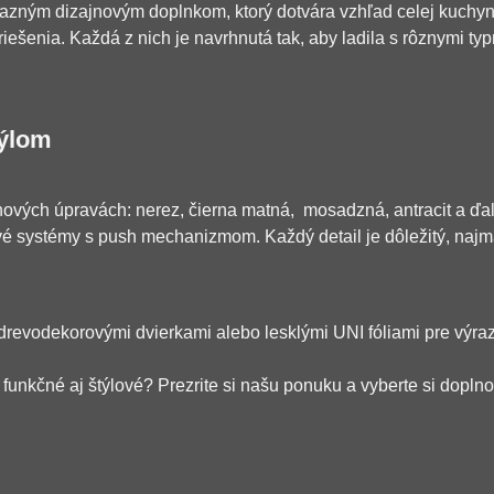
ýrazným dizajnovým doplnkom, ktorý dotvára vzhľad celej kuchyn
iešenia. Každá z nich je navrhnutá tak, aby ladila s rôznymi t
týlom
vých úpravách: nerez, čierna matná, mosadzná, antracit a ďal
ové systémy s push mechanizmom. Každý detail je dôležitý, najm
drevodekorovými dvierkami alebo lesklými UNI fóliami pre výra
funkčné aj štýlové? Prezrite si našu ponuku a vyberte si dopln