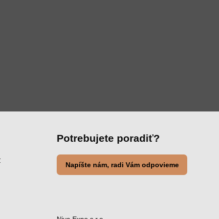
Potrebujete poradiť?
y
Napíšte nám, radi Vám odpovieme
Niva Expo s.r.o.