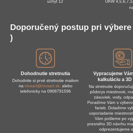
uchyt 12
UKW 4,5,6,7,14
n
Doporučený postup pri výbere 
)
Dohodnutie stretnutia
Vypracujeme Vá
kalkuláciu a 3D 
Dohodnite si prvé stretnutie mailom
na
nivaart@nivaart.sk,
alebo
Na stretnutie doporuču
telefonicky na 0908791596
pôdorys miestnosti, r
zásuviek, vody, odpa
Poradíme Vám s výberom
farieb. Doladíme vy
usporiadanie miestnost
Vám pošleme po vy
presného 3D návrhu mai
odprezentujeme 