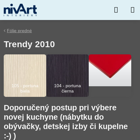
Fólie predné
Trendy 2010
105 - portuna
104 - portuna
biela
čierna
Doporučený postup pri výbere
novej kuchyne (nábytku do
obývačky, detskej izby či kupelne
:-) )