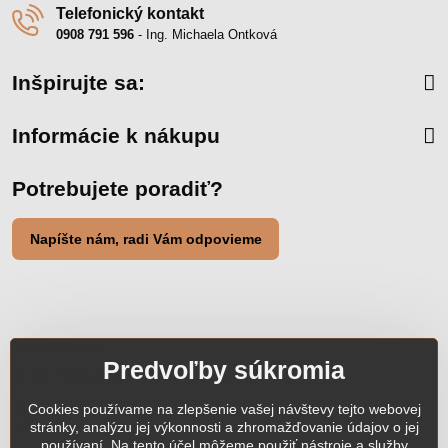
Telefonický kontakt
0908 791 596
- Ing. Michaela Ontková
Inšpirujte sa:
Informácie k nákupu
Potrebujete poradiť?
Napíšte nám, radi Vám odpovieme
Niva Expo s.r.o.
Predvoľby súkromia
divízia:
NIVA ART INTERIERY
:
www.nivaart.sk
divízia:
SVET DVIEROK
: SK
www.svetdvierok.sk
,
Cookies používame na zlepšenie vašej návštevy tejto webovej
CZ
www.svetdvierok.cz
stránky, analýzu jej výkonnosti a zhromažďovanie údajov o jej
používaní. Na tento účel môžeme použiť nástroje a služby