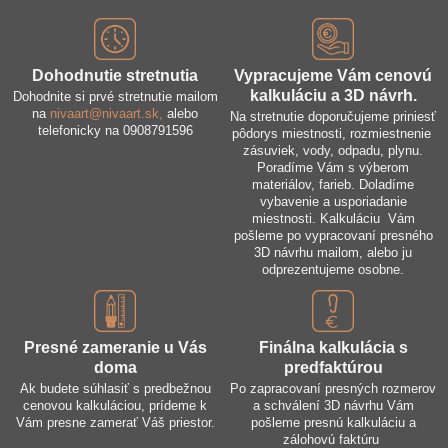
Dohodnutie stretnutia
Vypracujeme Vám cenovú
kalkuláciu a 3D návrh​.
Dohodnite si prvé stretnutie mailom
na
nivaart@nivaart.sk,
alebo
Na stretnutie doporučujeme priniesť
telefonicky na 0908791596
pôdorys miestnosti, rozmiestnenie
zásuviek, vody, odpadu, plynu.
Poradíme Vám s výberom
materiálov, farieb. Doladíme
vybavenie a usporiadanie
miestnosti. Kalkuláciu Vám
pošleme po vypracovaní presného
3D návrhu mailom, alebo ju
odprezentujeme osobne.
Presné zameranie u Vás
Finálna kalkulácia s
doma
predfaktúrou
Ak budete súhlasiť s predbežnou
Po zapracovaní presných rozmerov
cenovou kalkuláciou, prídeme k
a schválení 3D návrhu Vám
Vám presne zamerať Váš priestor.
pošleme presnú kalkuláciu a
zálohovú faktúru