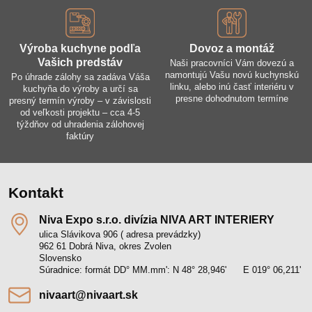
Výroba kuchyne podľa
Dovoz a montáž
Vašich predstáv
Naši pracovníci Vám dovezú a
namontujú Vašu novú kuchynskú
Po úhrade zálohy sa zadáva Váša
linku, alebo inú časť interiéru v
kuchyňa do výroby a určí sa
presne dohodnutom termíne
presný termín výroby – v závislosti
od veľkosti projektu – cca 4-5
týždňov od uhradenia zálohovej
faktúry
Kontakt
Niva Expo s​.r​.o​. divízia NIVA ART INTERIERY
ulica Slávikova 906 ( adresa prevádzky)
962 61 Dobrá Niva, okres Zvolen
Slovensko
Súradnice: formát DD° MM.mm': N 48° 28,946' E 019° 06,211'
nivaart​@nivaart​.sk