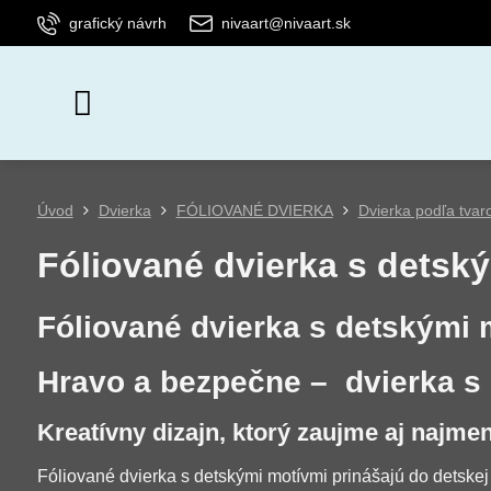
grafický návrh
nivaart@nivaart.sk
Úvod
Dvierka
FÓLIOVANÉ DVIERKA
Dvierka podľa tvar
Fóliované dvierka s detsk
Fóliované dvierka s detskými 
Hravo a bezpečne – dvierka s 
Kreatívny dizajn, ktorý zaujme aj najme
Fóliované dvierka s detskými motívmi prinášajú do detskej