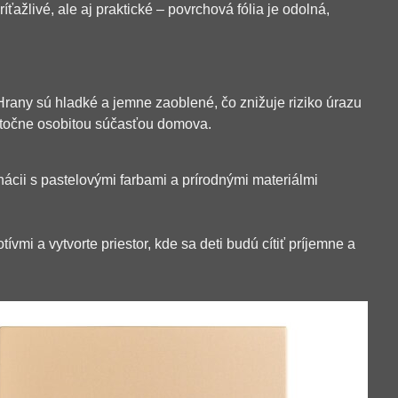
íťažlivé, ale aj praktické – povrchová fólia je odolná,
 Hrany sú hladké a jemne zaoblené, čo znižuje riziko úrazu
skutočne osobitou súčasťou domova.
inácii s pastelovými farbami a prírodnými materiálmi
vmi a vytvorte priestor, kde sa deti budú cítiť príjemne a