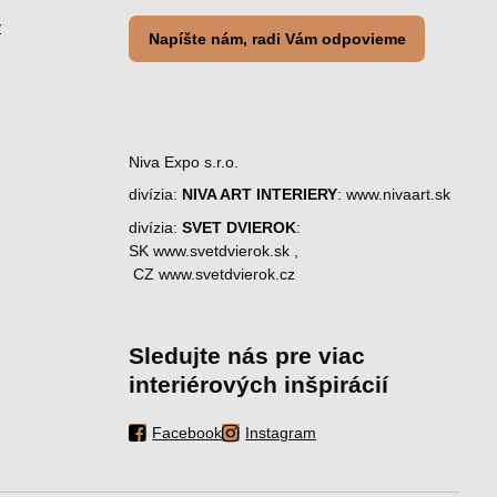
y
Napíšte nám, radi Vám odpovieme
Niva Expo s.r.o.
divízia:
NIVA ART INTERIERY
:
www.nivaart.sk
divízia:
SVET DVIEROK
:
SK
www.svetdvierok.sk
,
CZ
www.svetdvierok.cz
Sledujte nás pre viac
interiérových inšpirácií
Facebook
Instagram