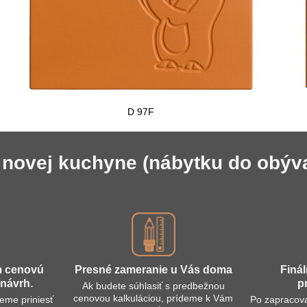
D 97F
novej kuchyne (nábytku do obývačk
m cenovú
Presné zameranie u Vás doma
Finál
návrh​.
p
Ak budete súhlasiť s predbežnou
cenovou kalkuláciou, prídeme k Vám
jeme priniesť
Po zapracov