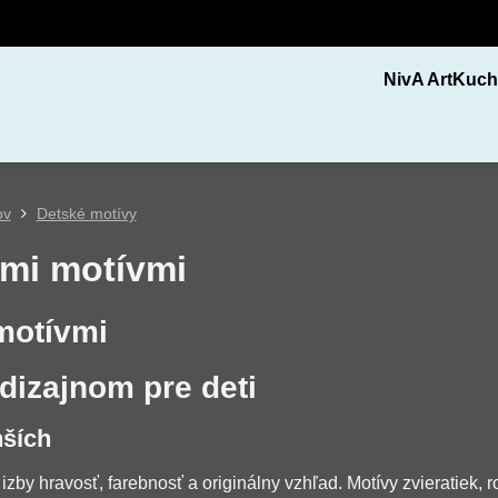
NivA Art
Kuch
ov
Detské motívy
ými motívmi
motívmi
dizajnom pre deti
nších
 izby hravosť, farebnosť a originálny vzhľad. Motívy zvieratiek