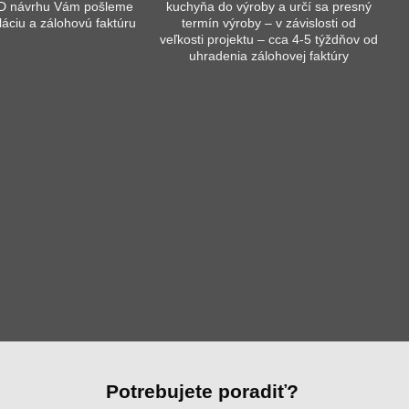
3D návrhu Vám pošleme
kuchyňa do výroby a určí sa presný
láciu a zálohovú faktúru
termín výroby – v závislosti od
veľkosti projektu – cca 4-5 týždňov od
uhradenia zálohovej faktúry
Potrebujete poradiť?