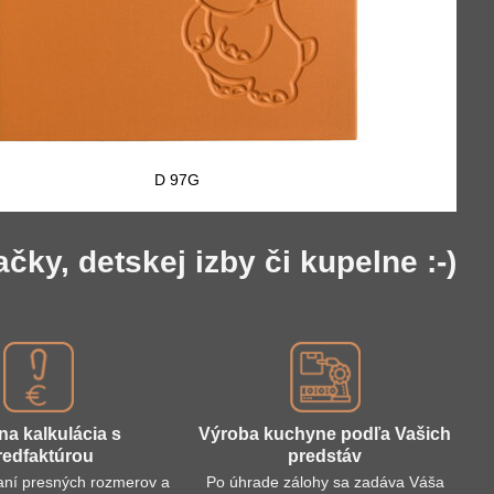
D 97G
y, detskej izby či kupelne :-)
na kalkulácia s
Výroba kuchyne podľa Vašich
redfaktúrou
predstáv
aní presných rozmerov a
Po úhrade zálohy sa zadáva Váša