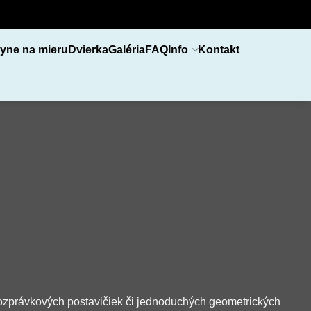
yne na mieru
Dvierka
Galéria
FAQ
Info
Kontakt
, rozprávkových postavičiek či jednoduchých geometrických