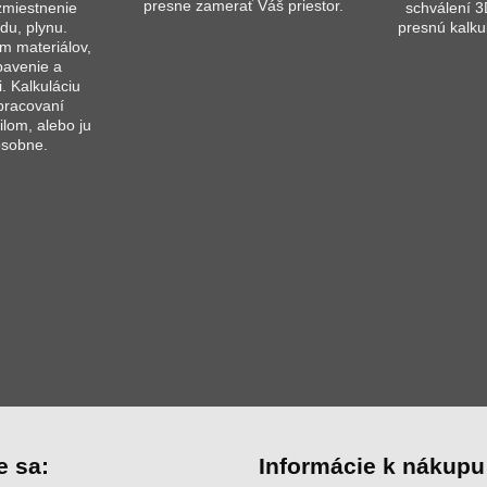
presne zamerať Váš priestor.
ozmiestnenie
schválení 
du, plynu.
presnú kalku
 materiálov,
bavenie a
i. Kalkuláciu
pracovaní
lom, alebo ju
osobne.
e sa:
Informácie k nákupu