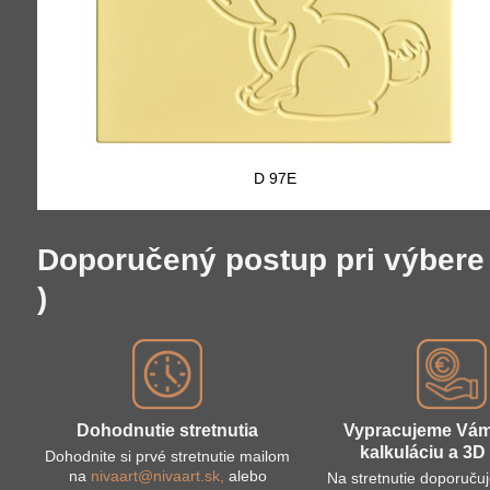
D 97E
Doporučený postup pri výbere 
)
Dohodnutie stretnutia
Vypracujeme Vá
kalkuláciu a 3D 
Dohodnite si prvé stretnutie mailom
na
nivaart@nivaart.sk,
alebo
Na stretnutie doporuču