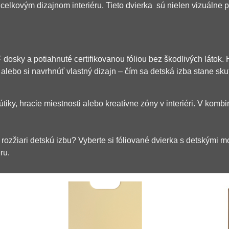
s celkovým dizajnom interiéru. Tieto dvierka sú nielen vizuálne pr
dosky a potiahnuté certifikovanou fóliou bez škodlivých látok.
í alebo si navrhnúť vlastný dizajn – čím sa detská izba stane 
tiky, hracie miestnosti alebo kreatívne zóny v interiéri. V komb
zžiari detskú izbu? Vyberte si fóliované dvierka s detskými motí
ru.