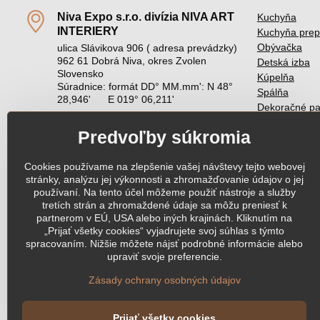
Niva Expo s​.r​.o​. divízia NIVA ART
Kuchyňa
INTERIERY
Kuchyňa prep
Obývačka
ulica Slávikova 906 ( adresa prevádzky)
962 61 Dobrá Niva, okres Zvolen
Detská izba
Slovensko
Kúpelňa
Súradnice: formát DD° MM.mm': N 48°
Spálňa
28,946' E 019° 06,211'
Dekoračné pa
Vitríny, presk
nivaart​@nivaart​.sk
Predvoľby súkromia
Telefonický kontakt
Cookies používame na zlepšenie vašej návštevy tejto webovej
0908 791 596
- Ing. Michaela Ontková
stránky, analýzu jej výkonnosti a zhromažďovanie údajov o jej
používaní. Na tento účel môžeme použiť nástroje a služby
tretích strán a zhromaždené údaje sa môžu preniesť k
partnerom v EÚ, USA alebo iných krajinách. Kliknutím na
„Prijať všetky cookies“ vyjadrujete svoj súhlas s týmto
spracovaním. Nižšie môžete nájsť podrobné informácie alebo
upraviť svoje preferencie.
Zásady ochrany osobných údajov
Prijať všetky cookies