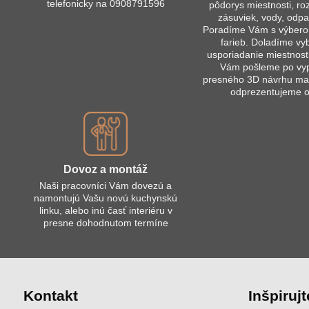
telefonicky na 0908791596
pôdorys miestnosti, r
zásuviek, vody, odpa
Poradíme Vám s výberom
farieb. Doladíme vy
usporiadanie miestnost
Vám pošleme po vy
presného 3D návrhu mai
odprezentujeme 
Dovoz a montáž
Naši pracovníci Vám dovezú a
namontujú Vašu novú kuchynskú
linku, alebo inú časť interiéru v
presne dohodnutom termíne
Kontakt
Inšpirujt