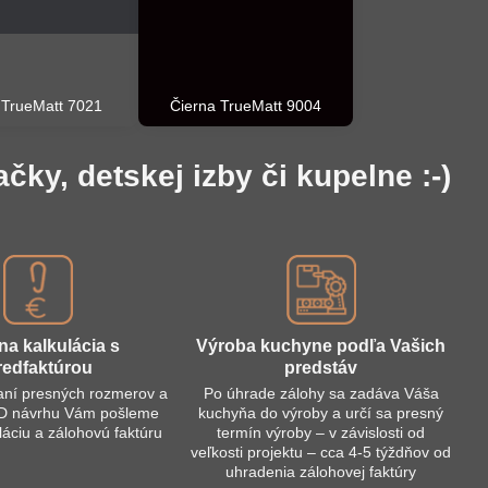
t TrueMatt 7021
Čierna TrueMatt 9004
y, detskej izby či kupelne :-)
na kalkulácia s
Výroba kuchyne podľa Vašich
redfaktúrou
predstáv
aní presných rozmerov a
Po úhrade zálohy sa zadáva Váša
3D návrhu Vám pošleme
kuchyňa do výroby a určí sa presný
láciu a zálohovú faktúru
termín výroby – v závislosti od
veľkosti projektu – cca 4-5 týždňov od
uhradenia zálohovej faktúry