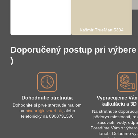
Extra biela TrueMatt 9016
Kašmír TrueMatt 5304
Doporučený postup pri výbere 
)
Dohodnutie stretnutia
Vypracujeme Vá
kalkuláciu a 3D 
Dohodnite si prvé stretnutie mailom
na
nivaart@nivaart.sk,
alebo
Na stretnutie doporuču
telefonicky na 0908791596
pôdorys miestnosti, r
zásuviek, vody, odpa
Poradíme Vám s výberom
farieb. Doladíme vy