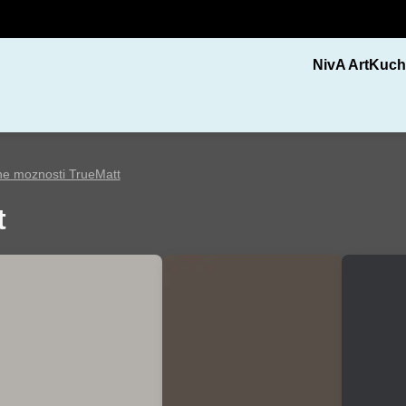
NivA Art
Kuch
e moznosti TrueMatt
t