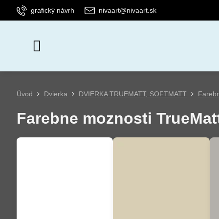
grafický návrh
nivaart@nivaart.sk
Úvod
Dvierka
DVIERKA TRUEMATT, SOFTMATT
Farebn
Farebne moznosti TrueMat