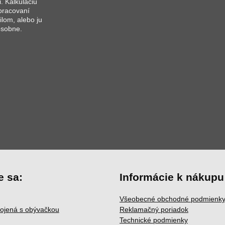
i. Kalkuláciu
pracovaní
lom, alebo ju
osobne.
e sa:
Informácie k nákupu
Všeobecné obchodné podmienk
ojená s obývačkou
Reklamačný poriadok
Technické podmienky