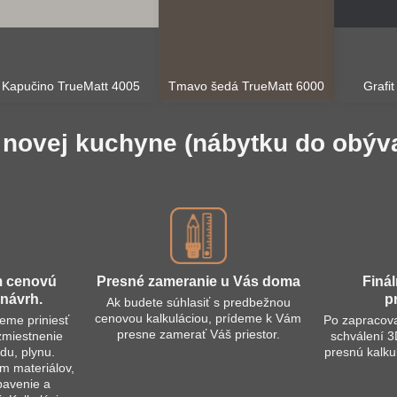
Kapučino TrueMatt 4005
Tmavo šedá TrueMatt 6000
Grafi
novej kuchyne (nábytku do obývačk
m cenovú
Presné zameranie u Vás doma
Finál
návrh​.
p
Ak budete súhlasiť s predbežnou
cenovou kalkuláciou, prídeme k Vám
jeme priniesť
Po zapracov
presne zamerať Váš priestor.
ozmiestnenie
schválení 
du, plynu.
presnú kalku
 materiálov,
bavenie a