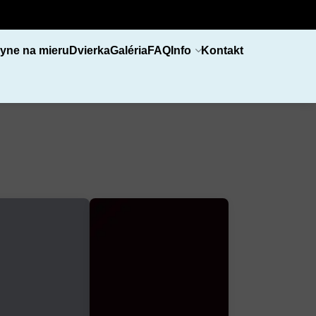
yne na mieru
Dvierka
Galéria
FAQ
Info
Kontakt