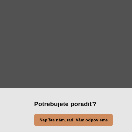
Potrebujete poradiť?
y
Napíšte nám, radi Vám odpovieme