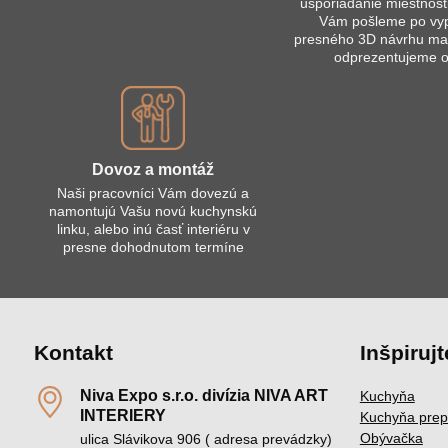
usporiadanie miestnost
Vám pošleme po vy
presného 3D návrhu mai
odprezentujeme 
Dovoz a montáž
Naši pracovníci Vám dovezú a
namontujú Vašu novú kuchynskú
linku, alebo inú časť interiéru v
presne dohodnutom termíne
Kontakt
Inšpirujt
Niva Expo s​.r​.o​. divízia NIVA ART
Kuchyňa
INTERIERY
Kuchyňa prep
Obývačka
ulica Slávikova 906 ( adresa prevádzky)